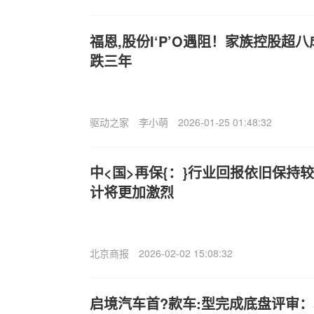
福恩,股份I‘P’O遇阻！家族控股超
跌三年
驱动之家
李小萌
2026-01-25 01:48:32
中<国>再保{：}行业回报依旧保持
计将更加激烈
北京商报
2026-02-02 15:08:32
启境汽车首?款车:型完成底盘评审