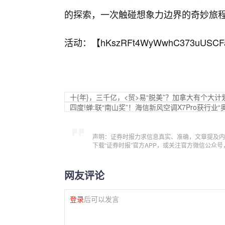
的探索，一次触碰想象力边界的奇妙旅
活动：【
hKszRFt4WyWwhC373uUSCF
十{年}，三千亿，<贸>易“脱美”？加拿大有个大计
四度!蝉:联“南山奖”！海信新风空调X7Pro获行业“
声明：证券时报力求信息真实、准确，文章提及内
下载“证券时报”官方APP，或关注官方微信公众
网友评论
登录
后可以发言